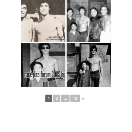
1
2
...
13
►