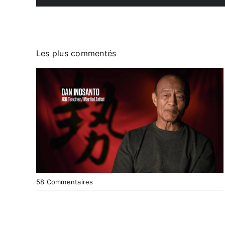
Les plus commentés
on
58 Commentaires
Dan
Inosanto
n’est
pas
celui