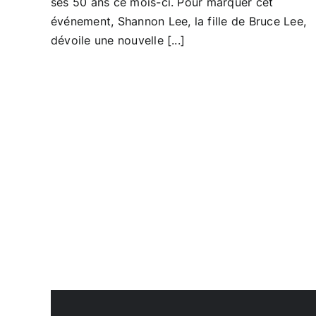
ses 50 ans ce mois-ci. Pour marquer cet
événement, Shannon Lee, la fille de Bruce Lee,
dévoile une nouvelle [...]