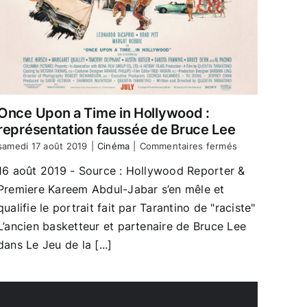
Once Upon a Time in Hollywood :
représentation faussée de Bruce Lee
sur
samedi 17 août 2019
|
Cinéma
|
Commentaires fermés
Once
16 août 2019 - Source : Hollywood Reporter &
Upon
a
Premiere Kareem Abdul-Jabar s’en mêle et
Time
qualifie le portrait fait par Tarantino de "raciste"
in
Hollywood
L’ancien basketteur et partenaire de Bruce Lee
:
dans Le Jeu de la [...]
représentation
faussée
de
Bruce
Lee