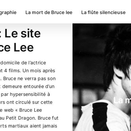
graphie
La mort de Bruce lee
La flûte silencieuse
 Le site
ce Lee
domicile de l’actrice
nt 4 films. Un mois après
. Bruce ne verra pas son
rt demeure entourée d’un
par hypersensibilité à
La m
rs ont circulé sur cette
te web « Bruce Lee
u Petit Dragon. Bruce fut
rts martiaux aient jamais