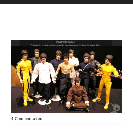
on
4 Commentaires
Les
figurines
de