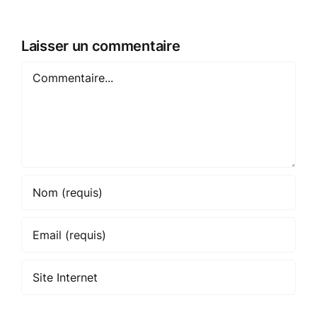
convertie
en
musée
Laisser un commentaire
Commentaire