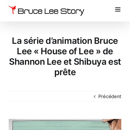
Passer
au
contenu
La série d’animation Bruce
Lee « House of Lee » de
Shannon Lee et Shibuya est
prête
Précédent
Voir