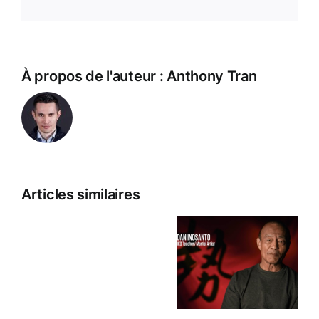
À propos de l'auteur :
Anthony Tran
Articles similaires
L’ancienne
maison
de
Bruce
Dan Inosanto n’est
Lee
pas celui que vous
à
croyez
Hong
Kong
sera