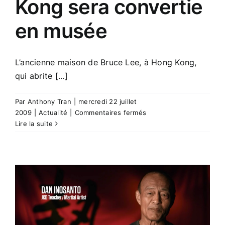
Kong sera convertie
en musée
L’ancienne maison de Bruce Lee, à Hong Kong,
qui abrite [...]
Par
Anthony Tran
|
mercredi 22 juillet
sur
2009
|
Actualité
|
Commentaires fermés
L’ancienne
Lire la suite
maison
de
Bruce
Lee
à
Hong
Kong
sera
convertie